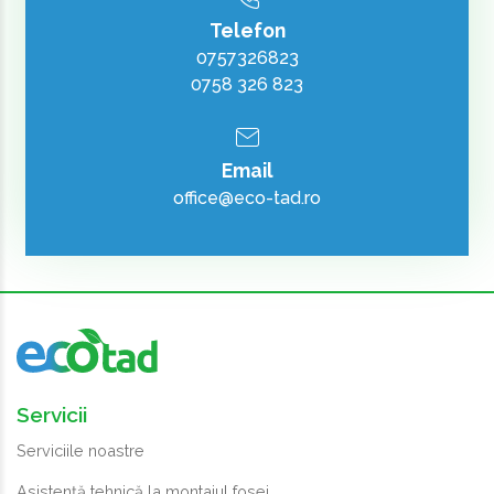
Telefon
0757326823
0758 326 823
Email
office@eco-tad.ro
Servicii
Serviciile noastre
Asistență tehnică la montajul fosei