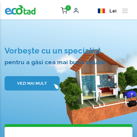
0
Lei
Vorbește cu un specialist
pentru a găsi cea mai bună soluție
VEZI MAI MULT