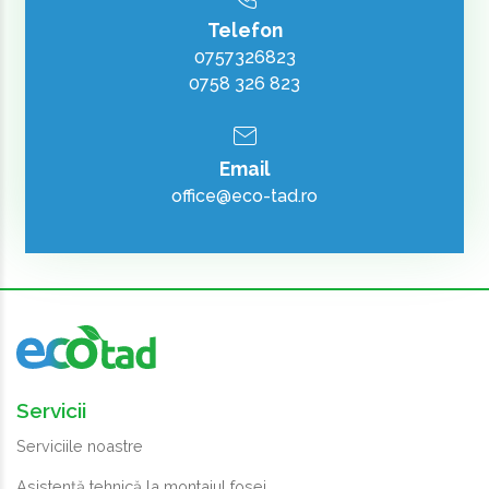
Telefon
0757326823
0758 326 823
Email
office@eco-tad.ro
Servicii
Serviciile noastre
Asistență tehnică la montajul fosei