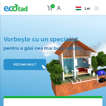
0
Lei
Vorbește cu un specialist
pentru a găsi cea mai bună soluție
VEZI MAI MULT