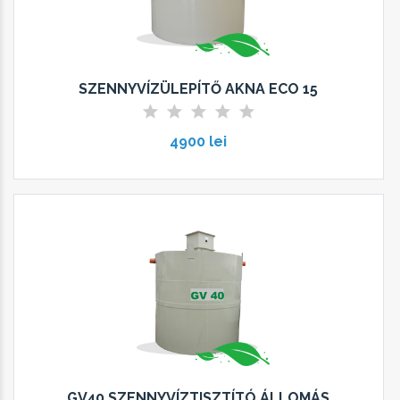
SZENNYVÍZÜLEPÍTŐ AKNA ECO 15
4900 lei
GV40 SZENNYVÍZTISZTÍTÓ ÁLLOMÁS