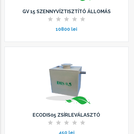
GV 15 SZENNYVÍZTISZTÍTÓ ÁLLOMÁS
10800 lei
ECODIS05 ZSÍRLEVÁLASZTÓ
450 lei