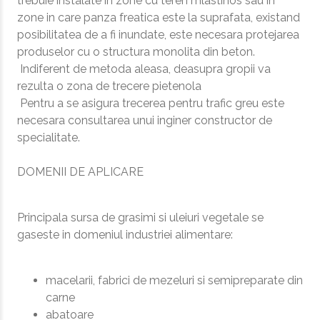
trebuie instalate in zone cu teren mlastinos sau in
zone in care panza freatica este la suprafata, existand
posibilitatea de a fi inundate, este necesara protejarea
produselor cu o structura monolita din beton.
Indiferent de metoda aleasa, deasupra gropii va
rezulta o zona de trecere pietenola
Pentru a se asigura trecerea pentru trafic greu este
necesara consultarea unui inginer constructor de
specialitate.
DOMENII DE APLICARE
Principala sursa de grasimi si uleiuri vegetale se
gaseste in domeniul industriei alimentare:
macelarii, fabrici de mezeluri si semipreparate din
carne
abatoare