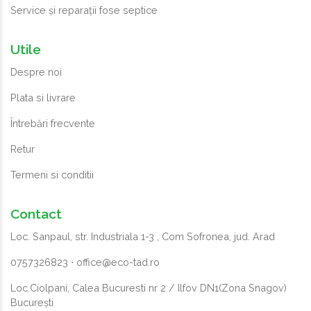
Service și reparații fose septice
Utile
Despre noi
Plata si livrare
Întrebări frecvente
Retur
Termeni si conditii
Contact
Loc. Sanpaul, str. Industriala 1-3 , Com Sofronea, jud. Arad
0757326823
⋅
office@eco-tad.ro
Loc.Ciolpani, Calea Bucuresti nr 2 / Ilfov DN1(Zona Snagov)
București