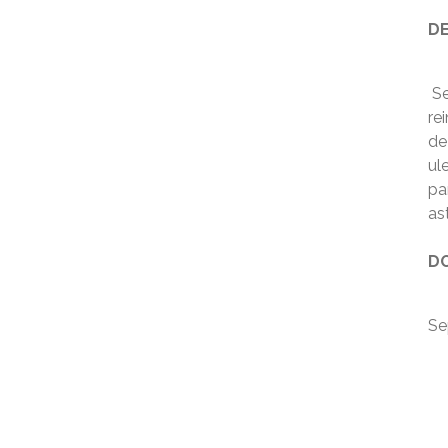
DE
Se
re
de
ule
pa
ast
DO
Se