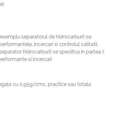
i)
 exemplu separatorul de hidrocarburi) se
erformantele, incercari si controlul calitatii.
parator hidrocarburi) se specifica in partea I:
 performante si incercari
 egala cu 0,95g/cmc, practice sau totala