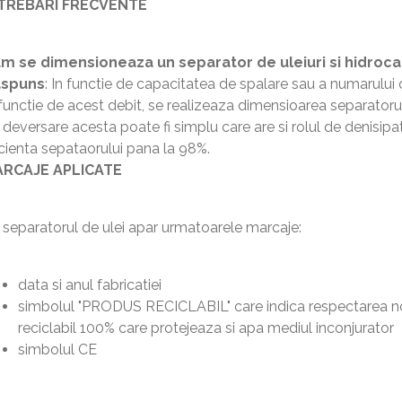
TREBARI FRECVENTE
m se dimensioneaza un separator de uleiuri si hidroca
spuns
: In functie de capacitatea de spalare sau a numarului d
 functie de acest debit, se realizeaza dimensioarea separatorulu
 deversare acesta poate fi simplu care are si rolul de denisipa
icienta sepataorului pana la 98%.
RCAJE APLICATE
 separatorul de ulei apar urmatoarele marcaje:
data si anul fabricatiei
simbolul "PRODUS RECICLABIL" care indica respectarea 
reciclabil 100% care protejeaza si apa mediul inconjurator
simbolul CE