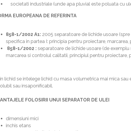
societati industriale (unde apa pluvial este poluata cu ule
RMA EUROPEANA DE REFERINTA
858-1/2002 A1:
2005 separatoare de lichide usoare (spre
specifica in partea I: principia pentru proiectare, marcarea, p
858-1/2002 :
separatoare de lichide usoare (de exemplu se
marcarea si controlul calitatii, principiul pentru proiectare,
in lichid se intelege lichid cu masa volumetrica mai mica sau
olubil sau insaponificabil.
ANTAJELE FOLOSIRII UNUI SEPARATOR DE ULEI
dimensiuni mici
inchis etans