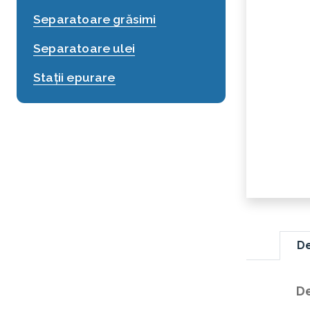
Separatoare grăsimi
Separatoare ulei
Stații epurare
De
De