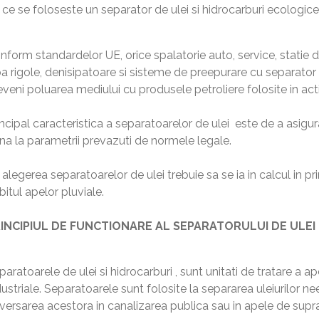
 ce se foloseste un separator de ulei si hidrocarburi ecologic
nform standardelor UE, orice spalatorie auto, service, statie de
ba rigole, denisipatoare si sisteme de preepurare cu separator
eveni poluarea mediului cu produsele petroliere folosite in act
incipal caracteristica a separatoarelor de ulei este de a asigu
na la parametrii prevazuti de normele legale.
 alegerea separatoarelor de ulei trebuie sa se ia in calcul in 
bitul apelor pluviale.
INCIPIUL DE FUNCTIONARE AL SEPARATORULUI DE ULEI
paratoarele de ulei si hidrocarburi , sunt unitati de tratare a a
dustriale. Separatoarele sunt folosite la separarea uleiurilor n
versarea acestora in canalizarea publica sau in apele de supra