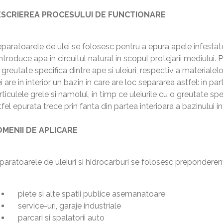
SCRIEREA PROCESULUI DE FUNCTIONARE
paratoarele de ulei se folosesc pentru a epura apele infestate
introduce apa in circuitul natural in scopul protejarii mediului.
 greutate specifica dintre ape si uleiuri, respectiv a materialel
i are in interior un bazin in care are loc separarea astfel: in p
rticulele grele si namolul, in timp ce uleiurile cu o greutate s
fel epurata trece prin fanta din partea interioara a bazinului int
MENII DE APLICARE
paratoarele de uleiuri si hidrocarburi se folosesc preponderent
piete si alte spatii publice asemanatoare
service-uri, garaje industriale
parcari si spalatorii auto