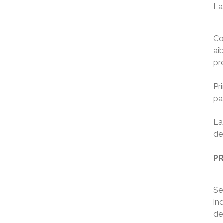
La
Co
ai
pr
Pr
pa
La
de
PR
Se
in
de