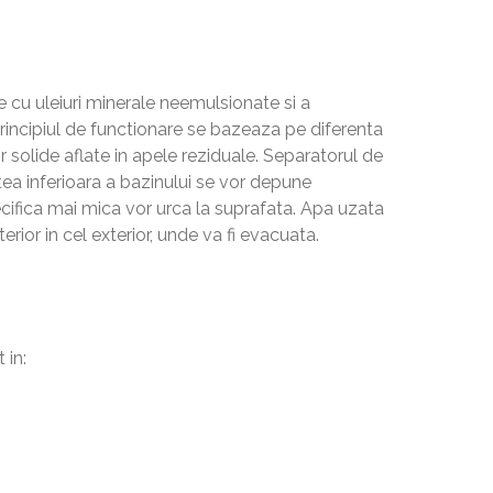
 cu uleiuri minerale neemulsionate si a
 Principiul de functionare se bazeaza pe diferenta
or solide aflate in apele reziduale. Separatorul de
artea inferioara a bazinului se vor depune
pecifica mai mica vor urca la suprafata. Apa uzata
erior in cel exterior, unde va fi evacuata.
 in: