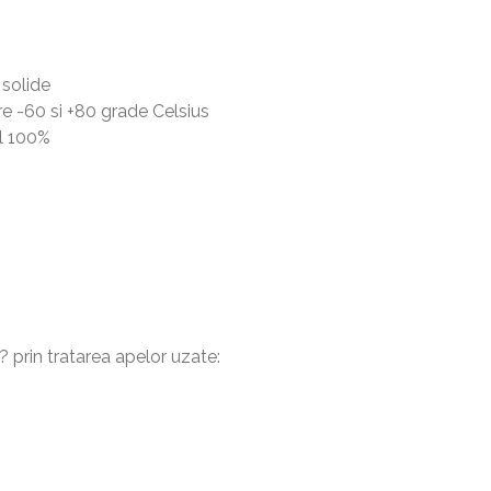
 solide
re -60 si +80 grade Celsius
l 100%
 prin tratarea apelor uzate: