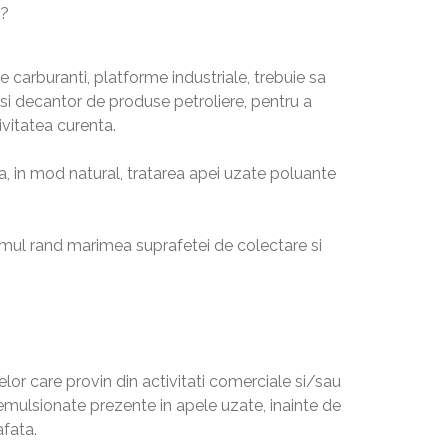
e?
 carburanti, platforme industriale, trebuie sa
 si decantor de produse petroliere, pentru a
ivitatea curenta.
ra, in mod natural, tratarea apei uzate poluante
primul rand marimea suprafetei de colectare si
pelor care provin din activitati comerciale si/sau
eemulsionate prezente in apele uzate, inainte de
fata.