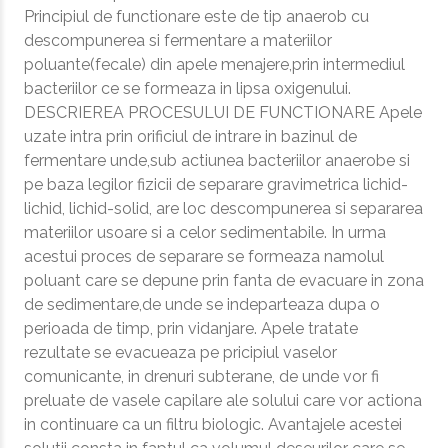
Principiul de functionare este de tip anaerob cu
descompunerea si fermentare a materiilor
poluante(fecale) din apele menajere,prin intermediul
bacteriilor ce se formeaza in lipsa oxigenului.
DESCRIEREA PROCESULUI DE FUNCTIONARE Apele
uzate intra prin orificiul de intrare in bazinul de
fermentare unde,sub actiunea bacteriilor anaerobe si
pe baza legilor fizicii de separare gravimetrica lichid-
lichid, lichid-solid, are loc descompunerea si separarea
materiilor usoare si a celor sedimentabile. In urma
acestui proces de separare se formeaza namolul
poluant care se depune prin fanta de evacuare in zona
de sedimentare,de unde se indeparteaza dupa o
perioada de timp, prin vidanjare. Apele tratate
rezultate se evacueaza pe pricipiul vaselor
comunicante, in drenuri subterane, de unde vor fi
preluate de vasele capilare ale solului care vor actiona
in continuare ca un filtru biologic. Avantajele acestei