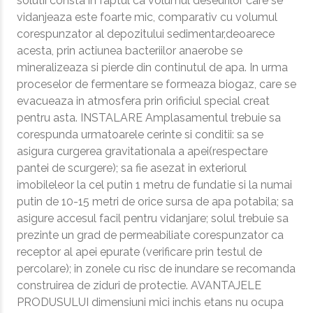
solutii consta in faptul ca volumul deseurilor care se
vidanjeaza este foarte mic, comparativ cu volumul
corespunzator al depozitului sedimentar,deoarece
acesta, prin actiunea bacteriilor anaerobe se
mineralizeaza si pierde din continutul de apa. In urma
proceselor de fermentare se formeaza biogaz, care se
evacueaza in atmosfera prin orificiul special creat
pentru asta. INSTALARE Amplasamentul trebuie sa
corespunda urmatoarele cerinte si conditii: sa se
asigura curgerea gravitationala a apei(respectare
pantei de scurgere); sa fie asezat in exteriorul
imobileleor la cel putin 1 metru de fundatie si la numai
putin de 10-15 metri de orice sursa de apa potabila; sa
asigure accesul facil pentru vidanjare; solul trebuie sa
prezinte un grad de permeabiliate corespunzator ca
receptor al apei epurate (verificare prin testul de
percolare); in zonele cu risc de inundare se recomanda
construirea de ziduri de protectie. AVANTAJELE
PRODUSULUI dimensiuni mici inchis etans nu ocupa