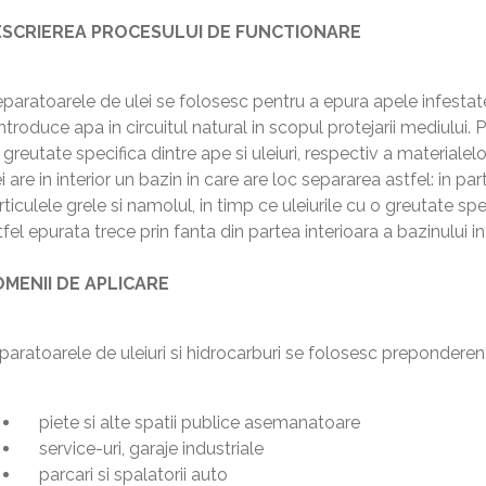
SCRIEREA PROCESULUI DE FUNCTIONARE
paratoarele de ulei se folosesc pentru a epura apele infestate
introduce apa in circuitul natural in scopul protejarii mediului.
 greutate specifica dintre ape si uleiuri, respectiv a materialel
i are in interior un bazin in care are loc separarea astfel: in p
rticulele grele si namolul, in timp ce uleiurile cu o greutate s
fel epurata trece prin fanta din partea interioara a bazinului int
MENII DE APLICARE
paratoarele de uleiuri si hidrocarburi se folosesc preponderent
piete si alte spatii publice asemanatoare
service-uri, garaje industriale
parcari si spalatorii auto