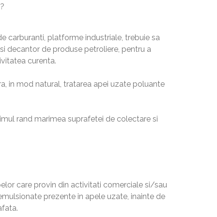
e?
e carburanti, platforme industriale, trebuie sa
 si decantor de produse petroliere, pentru a
ivitatea curenta.
ra, in mod natural, tratarea apei uzate poluante
primul rand marimea suprafetei de colectare si
pelor care provin din activitati comerciale si/sau
eemulsionate prezente in apele uzate, inainte de
fata.