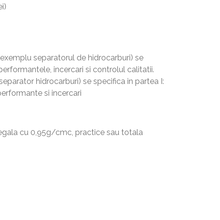
i)
 exemplu separatorul de hidrocarburi) se
erformantele, incercari si controlul calitatii.
parator hidrocarburi) se specifica in partea I:
 performante si incercari
 egala cu 0,95g/cmc, practice sau totala