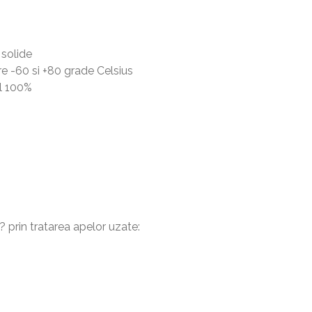
 solide
re -60 si +80 grade Celsius
l 100%
 prin tratarea apelor uzate: