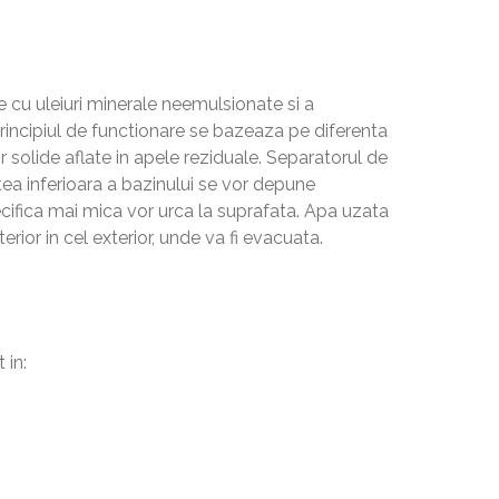
 cu uleiuri minerale neemulsionate si a
 Principiul de functionare se bazeaza pe diferenta
or solide aflate in apele reziduale. Separatorul de
artea inferioara a bazinului se vor depune
pecifica mai mica vor urca la suprafata. Apa uzata
erior in cel exterior, unde va fi evacuata.
 in: