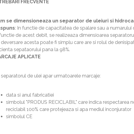
TREBARI FRECVENTE
m se dimensioneaza un separator de uleiuri si hidroca
spuns
: In functie de capacitatea de spalare sau a numarului d
 functie de acest debit, se realizeaza dimensioarea separatorulu
 deversare acesta poate fi simplu care are si rolul de denisipa
icienta sepataorului pana la 98%.
RCAJE APLICATE
 separatorul de ulei apar urmatoarele marcaje:
data si anul fabricatiei
simbolul "PRODUS RECICLABIL" care indica respectarea 
reciclabil 100% care protejeaza si apa mediul inconjurator
simbolul CE