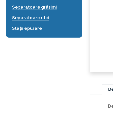
Separatoare grăsimi
Separatoare ulei
Stații epurare
De
De