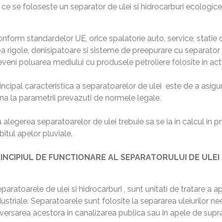
 ce se foloseste un separator de ulei si hidrocarburi ecologic
nform standardelor UE, orice spalatorie auto, service, statie d
ba rigole, denisipatoare si sisteme de preepurare cu separator
eveni poluarea mediului cu produsele petroliere folosite in act
incipal caracteristica a separatoarelor de ulei este de a asigu
na la parametrii prevazuti de normele legale.
 alegerea separatoarelor de ulei trebuie sa se ia in calcul in 
bitul apelor pluviale.
INCIPIUL DE FUNCTIONARE AL SEPARATORULUI DE ULEI
paratoarele de ulei si hidrocarburi , sunt unitati de tratare a a
dustriale. Separatoarele sunt folosite la separarea uleiurilor n
versarea acestora in canalizarea publica sau in apele de supra