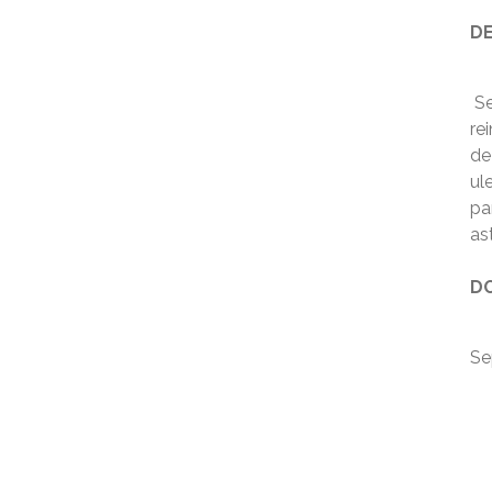
DE
Se
re
de
ule
pa
ast
DO
Se