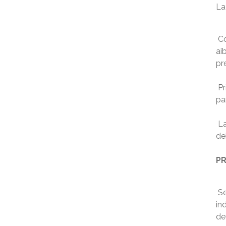
La
Co
ai
pr
Pr
pa
La
de
PR
Se
in
de