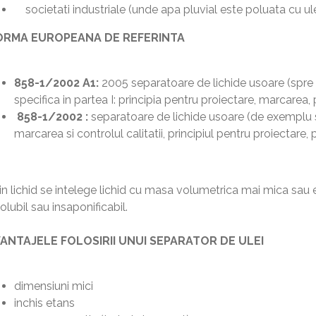
societati industriale (unde apa pluvial este poluata cu ule
RMA EUROPEANA DE REFERINTA
858-1/2002 A1:
2005 separatoare de lichide usoare (spre
specifica in partea I: principia pentru proiectare, marcarea, p
858-1/2002 :
separatoare de lichide usoare (de exemplu se
marcarea si controlul calitatii, principiul pentru proiectare,
in lichid se intelege lichid cu masa volumetrica mai mica sau
olubil sau insaponificabil.
ANTAJELE FOLOSIRII UNUI SEPARATOR DE ULEI
dimensiuni mici
inchis etans