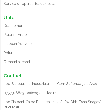
Service și reparații fose septice
Utile
Despre noi
Plata si livrare
Întrebări frecvente
Retur
Termeni si conditii
Contact
Loc. Sanpaul, str. Industriala 1-3 , Com Sofronea, jud. Arad
0757326823
⋅
office@eco-tad.ro
Loc.Ciolpani, Calea Bucuresti nr 2 / Ilfov DN1(Zona Snagov)
București