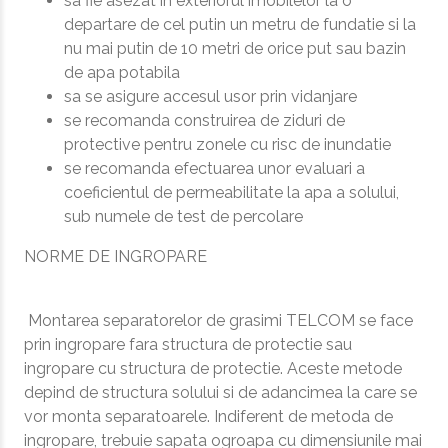
sa fie asezat in exteriorul imobilelor la o
departare de cel putin un metru de fundatie si la
nu mai putin de 10 metri de orice put sau bazin
de apa potabila
sa se asigure accesul usor prin vidanjare
se recomanda construirea de ziduri de
protective pentru zonele cu risc de inundatie
se recomanda efectuarea unor evaluari a
coeficientul de permeabilitate la apa a solului,
sub numele de test de percolare
NORME DE INGROPARE
Montarea separatorelor de grasimi TELCOM se face
prin ingropare fara structura de protectie sau
ingropare cu structura de protectie. Aceste metode
depind de structura solului si de adancimea la care se
vor monta separatoarele. Indiferent de metoda de
ingropare, trebuie sapata ogroapa cu dimensiunile mai