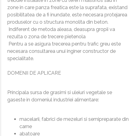
trebuie instalate in zone cu teren mlastinos sau in
zone in care panza freatica este la suprafata, existand
posibilitatea de a fi inundate, este necesara protejarea
produselor cu o structura monolita din beton.
Indiferent de metoda aleasa, deasupra gropii va
rezulta o zona de trecere pietenola
Pentru a se asigura trecerea pentru trafic greu este
necesara consultarea unui inginer constructor de
specialitate.
DOMENII DE APLICARE
Principala sursa de grasimi si uleiuri vegetale se
gaseste in domeniul industriei alimentare:
macelarii, fabrici de mezeluri si semipreparate din
carne
abatoare