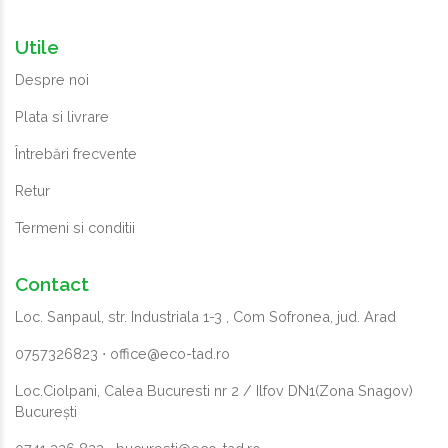
Utile
Despre noi
Plata si livrare
Întrebări frecvente
Retur
Termeni si conditii
Contact
Loc. Sanpaul, str. Industriala 1-3 , Com Sofronea, jud. Arad
0757326823
⋅
office@eco-tad.ro
Loc.Ciolpani, Calea Bucuresti nr 2 / Ilfov DN1(Zona Snagov)
București