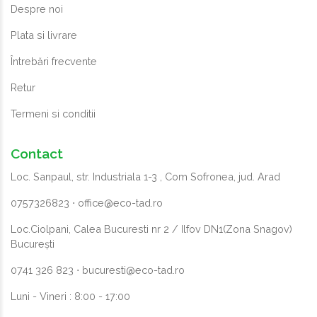
Despre noi
Plata si livrare
Întrebări frecvente
Retur
Termeni si conditii
Contact
Loc. Sanpaul, str. Industriala 1-3 , Com Sofronea, jud. Arad
0757326823
⋅
office@eco-tad.ro
Loc.Ciolpani, Calea Bucuresti nr 2 / Ilfov DN1(Zona Snagov)
București
0741 326 823
⋅
bucuresti@eco-tad.ro
Luni - Vineri : 8:00 - 17:00