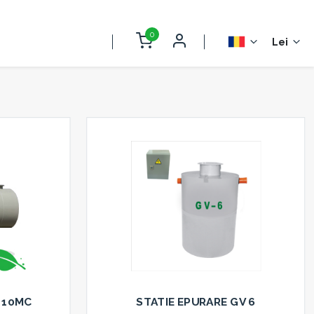
0
Lei
 10MC
STATIE EPURARE GV 6