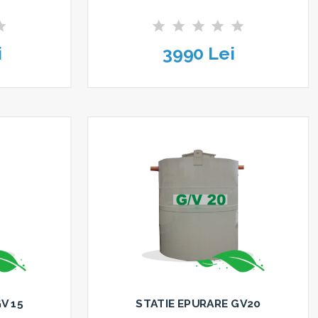
i
3990 Lei
V 15
STATIE EPURARE GV20