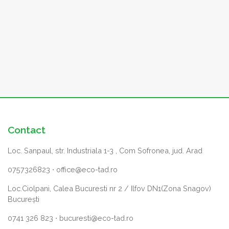
Contact
Loc. Sanpaul, str. Industriala 1-3 , Com Sofronea, jud. Arad
0757326823
⋅
office@eco-tad.ro
Loc.Ciolpani, Calea Bucuresti nr 2 / Ilfov DN1(Zona Snagov)
București
0741 326 823
⋅
bucuresti@eco-tad.ro