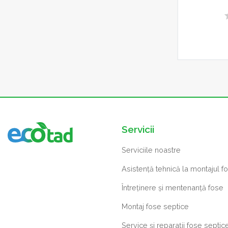
Servicii
Serviciile noastre
Asistență tehnică la montajul f
Întreținere și mentenanță fose
Montaj fose septice
Service și reparații fose septic