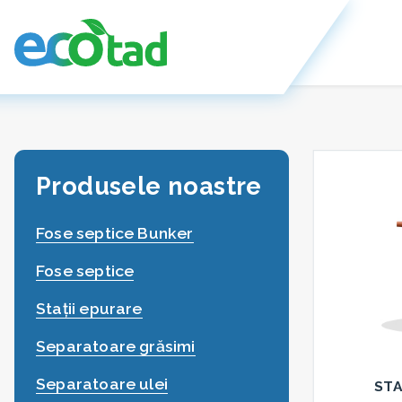
Produsele noastre
Fose septice Bunker
Fose septice
Stații epurare
Separatoare grăsimi
Separatoare ulei
STA