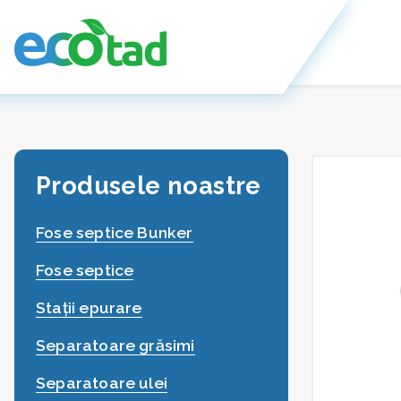
Produsele noastre
Fose septice Bunker
Fose septice
Stații epurare
Separatoare grăsimi
Separatoare ulei