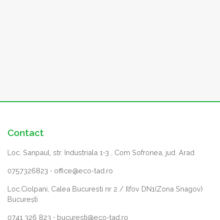
Contact
Loc. Sanpaul, str. Industriala 1-3 , Com Sofronea, jud. Arad
0757326823
⋅
office@eco-tad.ro
Loc.Ciolpani, Calea Bucuresti nr 2 / Ilfov DN1(Zona Snagov)
București
0741 326 823
⋅
bucuresti@eco-tad.ro