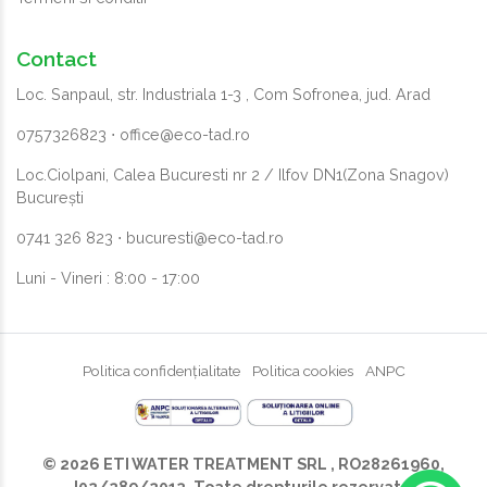
Contact
Loc. Sanpaul, str. Industriala 1-3 , Com Sofronea, jud. Arad
0757326823
⋅
office@eco-tad.ro
Loc.Ciolpani, Calea Bucuresti nr 2 / Ilfov DN1(Zona Snagov)
București
0741 326 823
⋅
bucuresti@eco-tad.ro
Luni - Vineri : 8:00 - 17:00
Politica confidențialitate
Politica cookies
ANPC
© 2026 ETI WATER TREATMENT SRL
, RO28261960,
J02/289/2013. Toate drepturile rezervate.