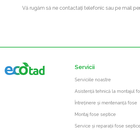
Vă rugăm să ne contactați telefonic sau pe mail pentru
Servicii
Serviciile noastre
Asistență tehnică la montajul f
Întreținere și mentenanță fose
Montaj fose septice
Service și reparații fose septic