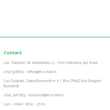
Contact
Loc. Sanpaul, str. Industriala 1-3 , Com Sofronea, jud. Arad
0757326823
⋅
office@eco-tad.ro
Loc.Ciolpani, Calea Bucuresti nr 2 / Ilfov DN1(Zona Snagov)
București
0741 326 823
⋅
bucuresti@eco-tad.ro
Luni - Vineri : 8:00 - 17:00