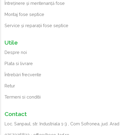
Întreținere și mentenanță fose
Montaj fose septice
Service și reparații fose septice
Utile
Despre noi
Plata si livrare
Întrebări frecvente
Retur
Termeni si conditii
Contact
Loc. Sanpaul, str. Industriala 1-3 , Com Sofronea, jud. Arad
0757326823
⋅
office@eco-tad.ro