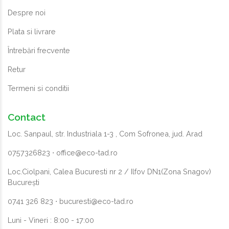
Despre noi
Plata si livrare
Întrebări frecvente
Retur
Termeni si conditii
Contact
Loc. Sanpaul, str. Industriala 1-3 , Com Sofronea, jud. Arad
0757326823
⋅
office@eco-tad.ro
Loc.Ciolpani, Calea Bucuresti nr 2 / Ilfov DN1(Zona Snagov)
București
0741 326 823
⋅
bucuresti@eco-tad.ro
Luni - Vineri : 8:00 - 17:00