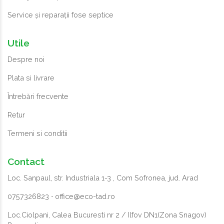
Service și reparații fose septice
Utile
Despre noi
Plata si livrare
Întrebări frecvente
Retur
Termeni si conditii
Contact
Loc. Sanpaul, str. Industriala 1-3 , Com Sofronea, jud. Arad
0757326823
⋅
office@eco-tad.ro
Loc.Ciolpani, Calea Bucuresti nr 2 / Ilfov DN1(Zona Snagov)