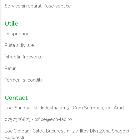
Service și reparații fose septice
Utile
Despre noi
Plata si livrare
Întrebări frecvente
Retur
Termeni si conditii
Contact
Loc. Sanpaul, str. Industriala 1-3 , Com Sofronea, jud. Arad
0757326823
⋅
office@eco-tad.ro
Loc.Ciolpani, Calea Bucuresti nr 2 / Ilfov DN1(Zona Snagov)
București