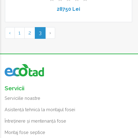
28750 Lei
‹
1
2
3
›
Servicii
Serviciile noastre
Asistență tehnică la montajul fosei
Întreținere și mentenanță fose
Montaj fose septice