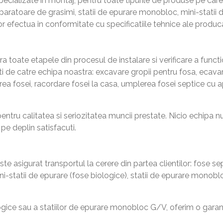
ecializate in montaj, pentru toate tipurile de produse pe care
eparatoare de grasimi, statii de epurare monobloc, mini-statii d
or efectua in conformitate cu specificatiile tehnice ale produc
 toate etapele din procesul de instalare si verificare a functi
mati de catre echipa noastra: excavare gropii pentru fosa, ecava
area fosei, racordare fosei la casa, umplerea fosei septice cu 
ntru calitatea si seriozitatea muncii prestate. Nicio echipa nu v
e deplin satisfacuti.
e asigurat transportul la cerere din partea clientilor: fose se
ini-statii de epurare (fose biologice), statii de epurare monobl
logice sau a statiilor de epurare monobloc G/V, oferim o garanti