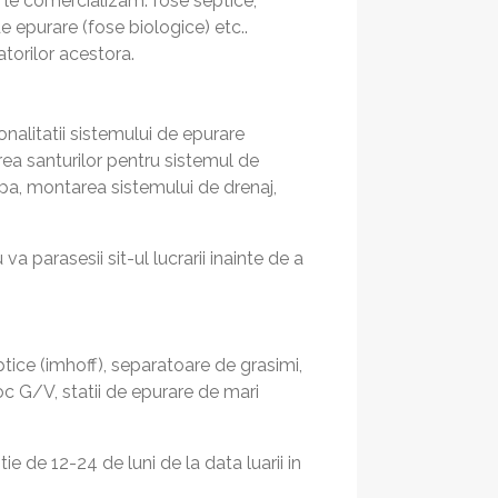
 le comercializam: fose septice,
e epurare (fose biologice) etc..
atorilor acestora.
onalitatii sistemului de epurare
rea santurilor pentru sistemul de
apa, montarea sistemului de drenaj,
a parasesii sit-ul lucrarii inainte de a
ptice (imhoff), separatoare de grasimi,
oc G/V, statii de epurare de mari
e de 12-24 de luni de la data luarii in