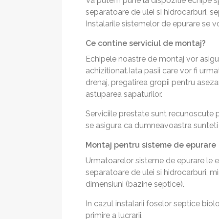
Va putem pune la dispozitie echipe sp
separatoare de ulei si hidrocarburi, s
Instalarile sistemelor de epurare se v
Ce contine serviciul de montaj?
Echipele noastre de montaj vor asigura
achizitionat.Iata pasii care vor fi ur
drenaj, pregatirea gropii pentru asez
astuparea sapaturilor.
Serviciile prestate sunt recunoscute pe
se asigura ca dumneavoastra sunteti p
Montaj pentru sisteme de epurare
Urmatoarelor sisteme de epurare le est
separatoare de ulei si hidrocarburi, m
dimensiuni (bazine septice).
In cazul instalarii foselor septice bio
primire a lucrarii.