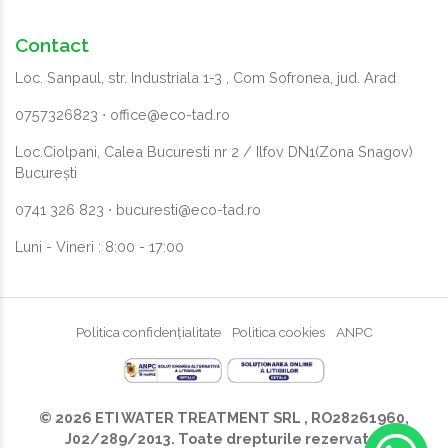
Contact
Loc. Sanpaul, str. Industriala 1-3 , Com Sofronea, jud. Arad
0757326823
⋅
office@eco-tad.ro
Loc.Ciolpani, Calea Bucuresti nr 2 / Ilfov DN1(Zona Snagov)
București
0741 326 823
⋅
bucuresti@eco-tad.ro
Luni - Vineri : 8:00 - 17:00
Politica confidențialitate
Politica cookies
ANPC
© 2026 ETI WATER TREATMENT SRL
, RO28261960,
J02/289/2013. Toate drepturile rezervate.