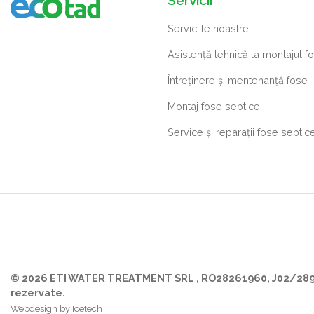
Serviciile noastre
Asistență tehnică la montajul f
Întreținere și mentenanță fose
Montaj fose septice
Service și reparații fose septic
© 2026 ETI WATER TREATMENT SRL
, RO28261960, J02/289
rezervate.
Webdesign by Icetech