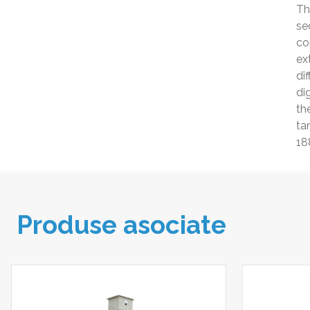
Th
se
co
ex
di
di
th
ta
18
Produse asociate