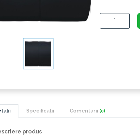
talii
Specificații
Comentarii
(0)
scriere produs