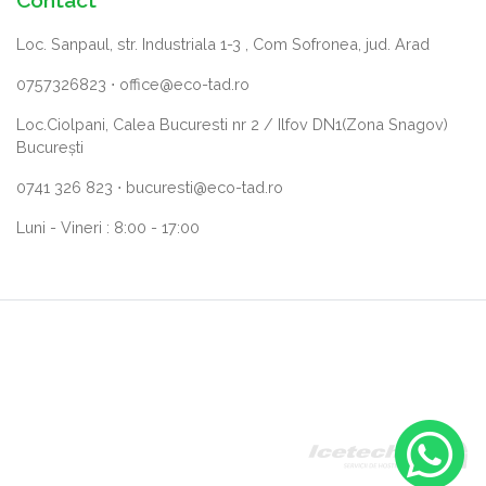
Loc. Sanpaul, str. Industriala 1-3 , Com Sofronea, jud. Arad
0757326823
⋅
office@eco-tad.ro
Loc.Ciolpani, Calea Bucuresti nr 2 / Ilfov DN1(Zona Snagov)
București
0741 326 823
⋅
bucuresti@eco-tad.ro
Luni - Vineri : 8:00 - 17:00