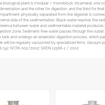
e biological plant is modular / monoblock, tricameral, one c
dimentation and the other for digestion, and the third for fin
mpartment, physically separated from the digester, is conne
treme side of the sedimentation. Black water reaches the sed
fference between water and sedimentable material produces s
gestion zone. Sediment-free water passes through the outlet
e tank and undergo an anaerobic digestion process, which part
nk will be regularly vacuumed by specialized firms. Vacuum p
8/92; NTPA 002/2002; SREN 12566-1 / 2002